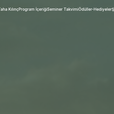
aha Kılınç
Program İçeriği
Seminer Takvimi
Ödüller-Hediyeler
Ş