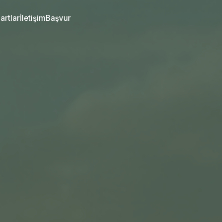
artlar
İletişim
Başvur