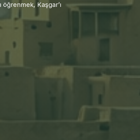
’ı öğrenmek, Kaşgar’ı