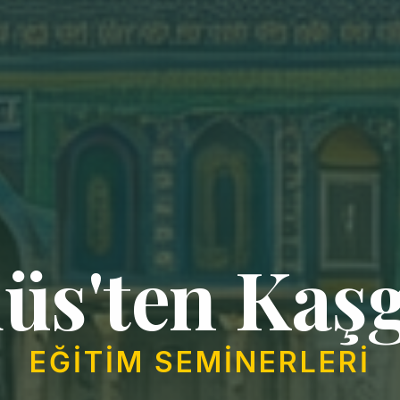
üs'ten Kaşg
EĞITIM SEMINERLERI